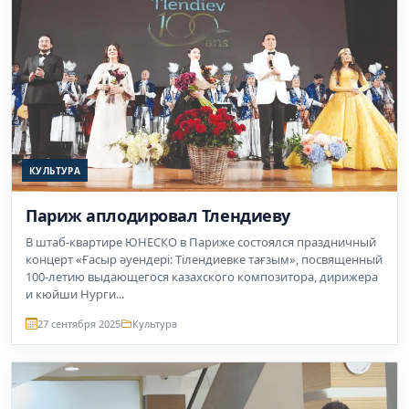
КУЛЬТУРА
Париж аплодировал Тлендиеву
В штаб-квартире ЮНЕСКО в Париже состоялся праздничный
концерт «Ғасыр әуендері: Тілендиевке тағзым», посвященный
100-летию выдающегося казахского композитора, дирижера
и кюйши Нурги...
27 сентября 2025
Культура