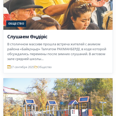
ОБЩЕСТВО
Слушаем Өңдіріс
В столичном массиве прошла встреча жителей с акимом
района «Байқоңыр» Талғатом РАХМАНБЕРДІ, в ходе которой
обсуждались перемены после зимних слушаний. В актовом
зале средней школы...
27 сентября 2025
Общество