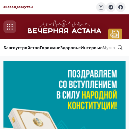
#Таза Қазақстан
Благоустройство
Горожане
Здоровье
Интервью
Мультимед