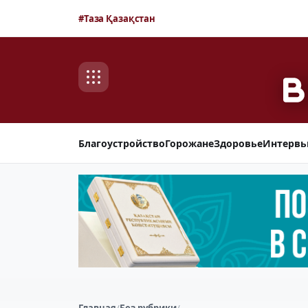
#Таза Қазақстан
Благоустройство
Горожане
Здоровье
Интерв
Главная
/
Без рубрики
/