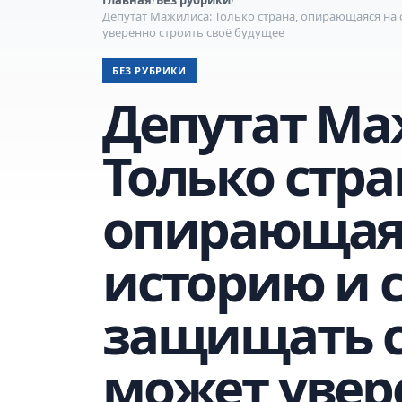
Депутат Мажилиса: Только страна, опирающаяся на
уверенно строить своё будущее
БЕЗ РУБРИКИ
Депутат Ма
Только стра
опирающаяс
историю и 
защищать с
может увер