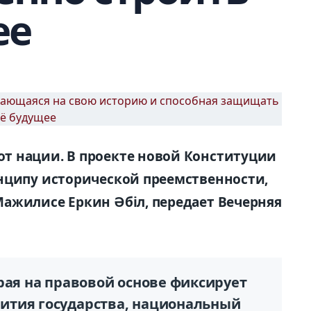
ее
т нации. В проекте новой Конституции
нципу исторической преемственности,
ажилисе Еркин Әбіл, передает Вечерняя
рая на правовой основе фиксирует
ития государства, национальный