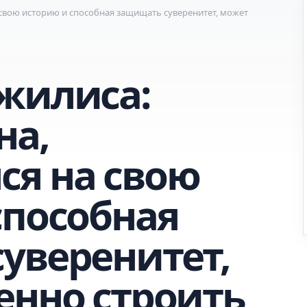
 свою историю и способная защищать суверенитет, может
жилиса:
на,
я на свою
способная
уверенитет,
енно строить