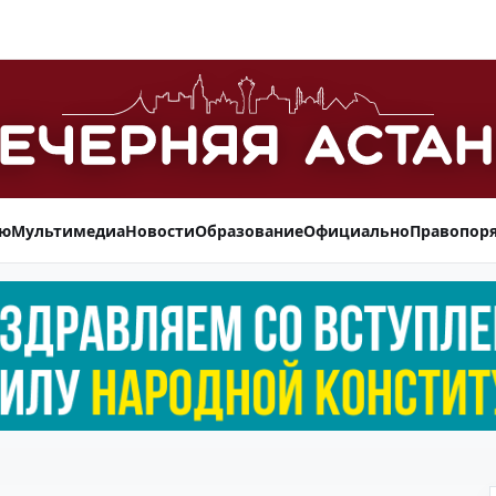
ью
Мультимедиа
Новости
Образование
Официально
Правопор