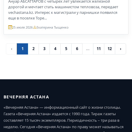
Ануар АБСАТТАРОВ с четырех лет увлекается железной
дорогой и мечтает стать машинистом тепловоза, передает
vechastana.kz. Интерес к магистрали у парнишки появился
еще в поселке Торе...
25 июля 2026
Екатерина Тыщенко
‹
1
2
3
4
5
6
...
11
12
›
ВЕЧЕРНЯЯ АСТАНА
«Вечерняя Астана» — информационный сайт о жизни столицы.
Газета «Вечерняя Астана» издается с 1990 года. Тираж газеты
составляет 15 тысяч экземпляров. Периодичность – три раза в
неделю. Сегодня «Вечерняя Астана» по праву может называться