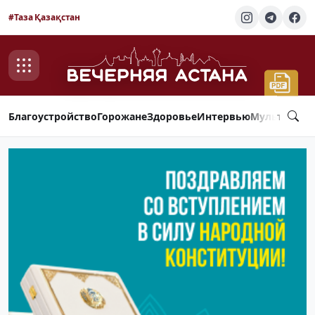
#Таза Қазақстан
Благоустройство
Горожане
Здоровье
Интервью
Мультимед