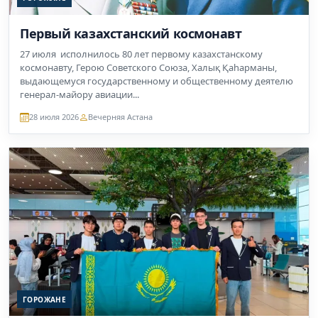
Первый казахстанский космонавт
27 июля исполнилось 80 лет первому казахстанскому
космонавту, Герою Советского Союза, Халық Қаһарманы,
выдающемуся государственному и общественному деятелю
генерал-майору авиации...
28 июля 2026
Вечерняя Астана
ГОРОЖАНЕ