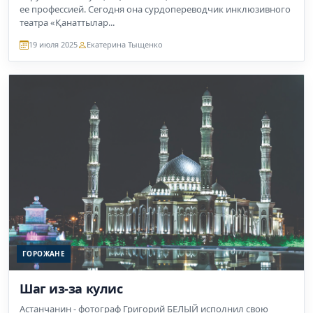
ее профессией. Сегодня она сурдопереводчик инклюзивного
театра «Қанаттылар...
19 июля 2025
Екатерина Тыщенко
ГОРОЖАНЕ
Шаг из-за кулис
Астанчанин - фотограф Григорий БЕЛЫЙ исполнил свою