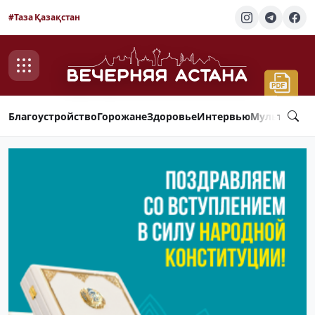
#Таза Қазақстан
Благоустройство
Горожане
Здоровье
Интервью
Мультимед