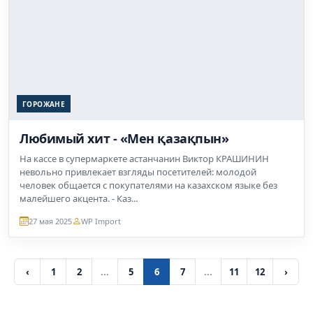
На кассе в супермаркете астанчанин Виктор КРАШИНИН
невольно привлекает взгляды посетителей: молодой
человек общается с покупателями на казахском языке без
малейшего акцента. - Каз...
27 мая 2025
WP Import
‹
1
2
...
5
6
7
...
11
12
›
ВЕЧЕРНЯЯ АСТАНА
«Вечерняя Астана» — информационный сайт о жизни столицы.
Газета «Вечерняя Астана» издается с 1990 года. Тираж газеты
составляет 15 тысяч экземпляров. Периодичность – три раза в
неделю. Сегодня «Вечерняя Астана» по праву может называться