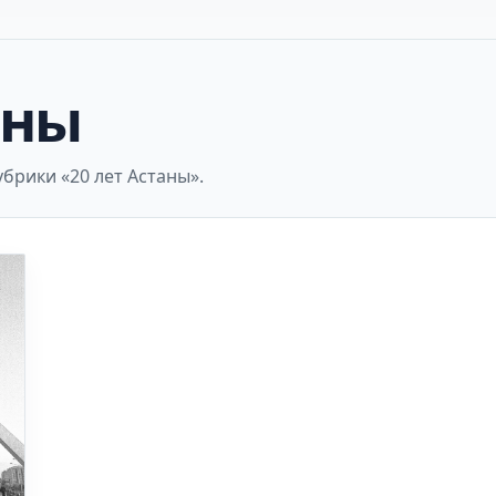
аны
брики «20 лет Астаны».