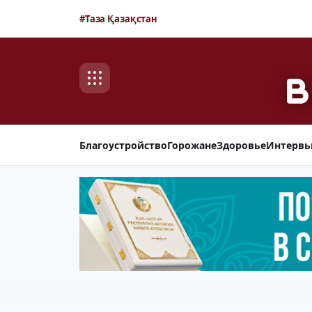
#Таза Қазақстан
Благоустройство
Горожане
Здоровье
Интерв