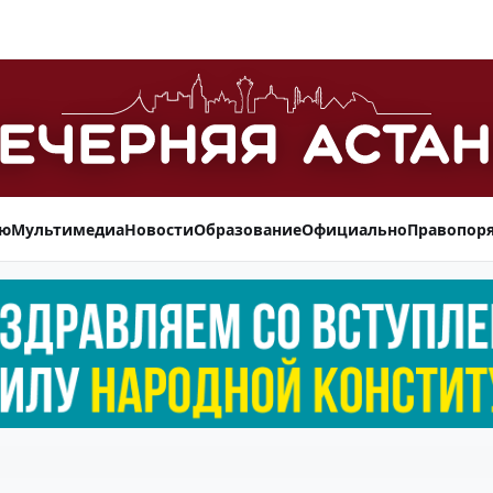
ью
Мультимедиа
Новости
Образование
Официально
Правопор