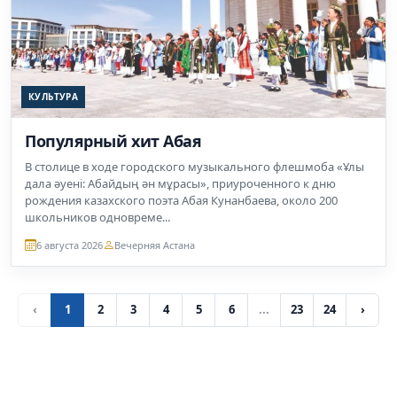
КУЛЬТУРА
Популярный хит Абая
В столице в ходе городского музыкального флешмоба «Ұлы
дала әуені: Абайдың ән мұрасы», приуроченного к дню
рождения казахского поэта Абая Кунанбаева, около 200
школьников одновреме...
6 августа 2026
Вечерняя Астана
‹
1
2
3
4
5
6
...
23
24
›