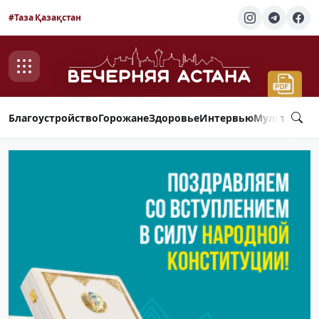
#Таза Қазақстан
Благоустройство
Горожане
Здоровье
Интервью
Мультимед