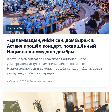
КУЛЬТУРА
«Даламыздың үнісің сен, домбыра»: в
Астане прошёл концерт, посвящённый
Национальному дню домбры
В Астане в амфитеатре Казахского национального
университета искусств имени К. Байсеитовой в честь
Национального дня домбры прошёл концерт «Даламыздың
үнісің сен, домбыра», передает...
5 июля 2026
Вечерняя Астана