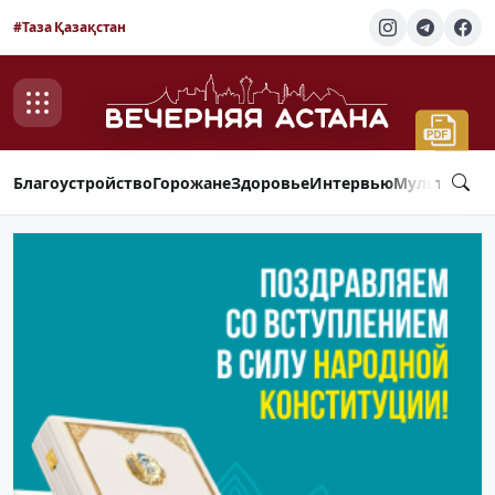
#Таза Қазақстан
Благоустройство
Горожане
Здоровье
Интервью
Мультимед