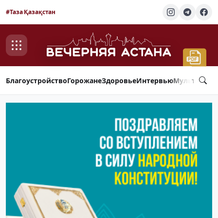
#Таза Қазақстан
Благоустройство
Горожане
Здоровье
Интервью
Мультимед