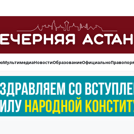
ью
Мультимедиа
Новости
Образование
Официально
Правопор