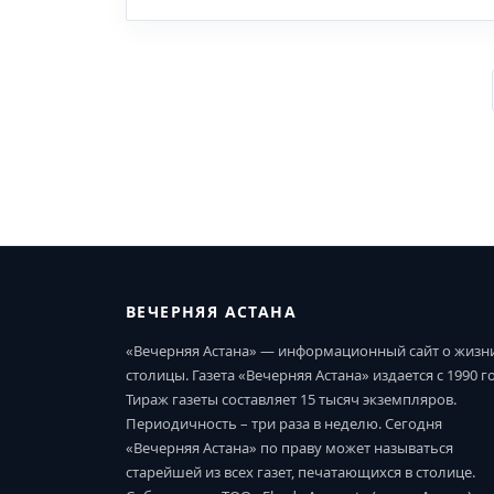
ВЕЧЕРНЯЯ АСТАНА
«Вечерняя Астана» — информационный сайт о жизн
столицы. Газета «Вечерняя Астана» издается с 1990 г
Тираж газеты составляет 15 тысяч экземпляров.
Периодичность – три раза в неделю. Сегодня
«Вечерняя Астана» по праву может называться
старейшей из всех газет, печатающихся в столице.