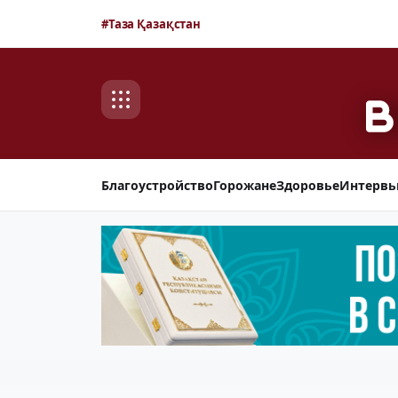
#Таза Қазақстан
Благоустройство
Горожане
Здоровье
Интерв