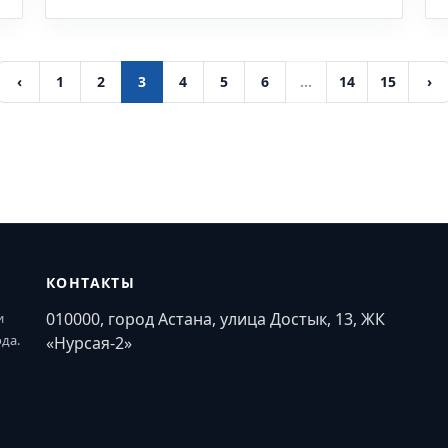
‹
1
2
3
4
5
6
...
14
15
›
КОНТАКТЫ
010000, город Астана, улица Достык, 13, ЖК
и
ода.
«Нурсая-2»