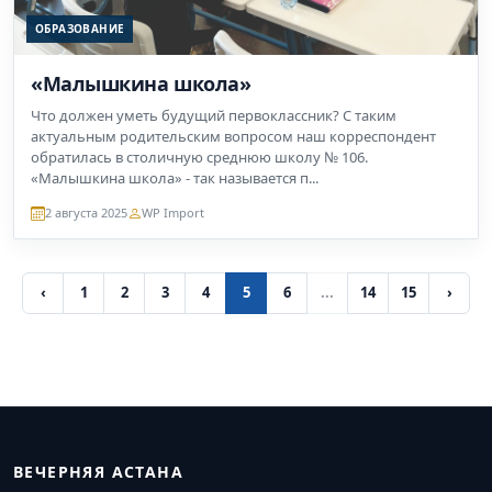
ОБРАЗОВАНИЕ
«Малышкина школа»
Что должен уметь будущий первоклассник? С таким
актуальным родительским вопросом наш корреспондент
обратилась в столичную среднюю школу № 106.
«Малышкина школа» - так называется п...
2 августа 2025
WP Import
‹
1
2
3
4
5
6
...
14
15
›
ВЕЧЕРНЯЯ АСТАНА