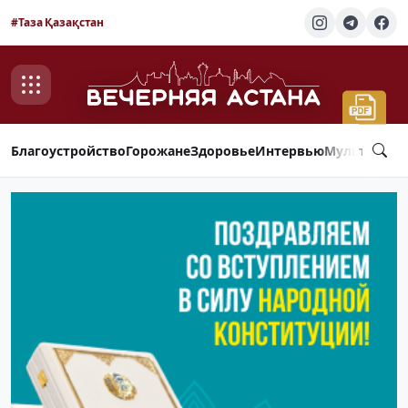
#Таза Қазақстан
Благоустройство
Горожане
Здоровье
Интервью
Мультимед