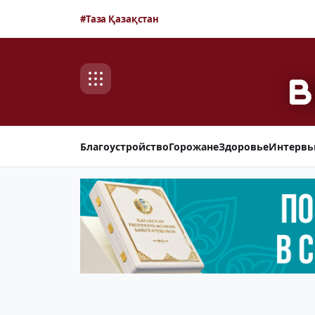
#Таза Қазақстан
Благоустройство
Горожане
Здоровье
Интерв