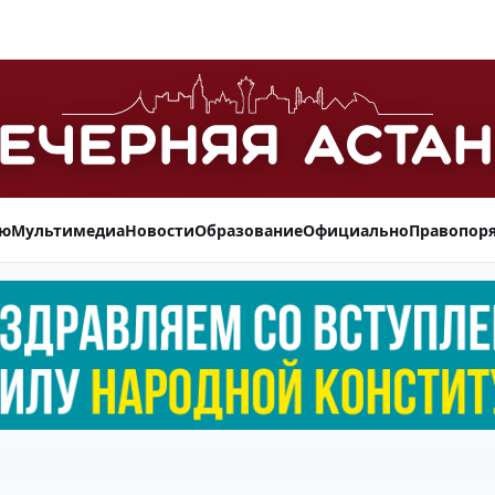
ью
Мультимедиа
Новости
Образование
Официально
Правопор