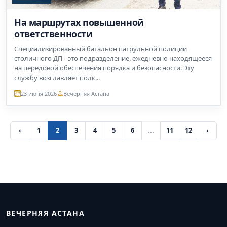
На маршрутах повышенной
ответственности
Специализированный батальон патрульной полиции
столичного ДП - это подразделение, ежедневно находящееся
на передовой обеспечения порядка и безопасности. Эту
службу возглавляет полк...
23 июня 2026
Вечерняя Астана
‹
1
2
3
4
5
6
...
11
12
›
ВЕЧЕРНЯЯ АСТАНА