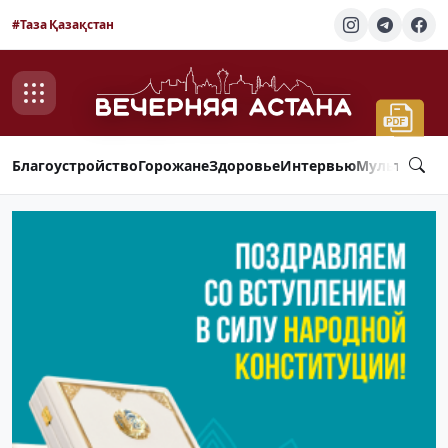
#Таза Қазақстан
Благоустройство
Горожане
Здоровье
Интервью
Мультимед