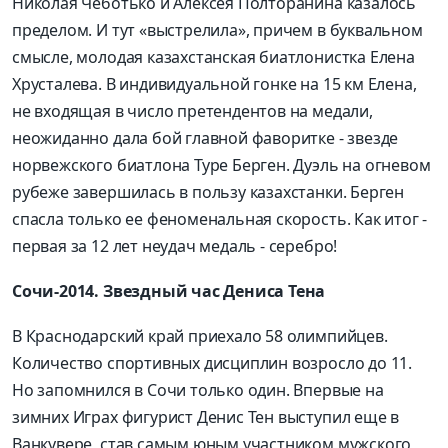
Николая Чеботько и Алексея Полторанина казалось
пределом. И тут «выстрелила», причем в буквальном
смысле, молодая казахстанская биатлонистка Елена
Хрусталева. В индивидуальной гонке на 15 км Елена,
не входящая в число претендентов на медали,
неожиданно дала бой главной фаворитке - звезде
норвежского биатлона Туре Берген. Дуэль на огневом
рубеже завершилась в пользу казахстанки. Берген
спасла только ее феноменальная скорость. Как итог -
первая за 12 лет неудач медаль - серебро!
Сочи-2014. Звездный час Дениса Тена
В Краснодарский край приехало 58 олимпийцев.
Количество спортивных дисциплин возросло до 11.
Но запомнился в Сочи только один. Впервые на
зимних Играх фигурист Денис Тен выступил еще в
Ванкувере, став самым юным участником мужского