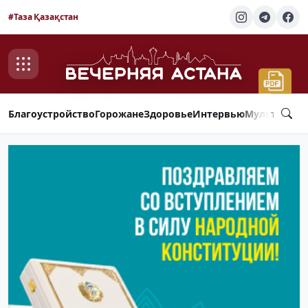
#Таза Қазақстан
Благоустройство
Горожане
Здоровье
Интервью
Мультимед