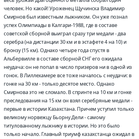
человек. Но какой! Уроженец Щучинска Владимир
Смирнов был известным лыжником. Он уже познал
успех Олимпиады в Калгари-1988, где в составе
советской сборной выиграл сразу три медали - два
серебра (на дистанции 30 км и в эстафете 4 на 10) и
бронзу (15 км). Однако четыре года спустя в
Альбервилле в составе сборной СНГ его ожидала
неудача: он не попал в число призеров ни в одной из
гонок. В Лиллехамере все тоже началось с неудачи: в
гонке на 30 км - только десятое место. Однако
Смирнова это не сломало. В спринте на 10 км и гонке
преследования на 15 км он взял серебряные медали -
первые в истории Казахстана. Причем уступил только
великому норвежцу Бьорну Дели - самому
титулованному лыжнику в истории. Но это было
только начало. Главный триумф казахстанца ожидал в