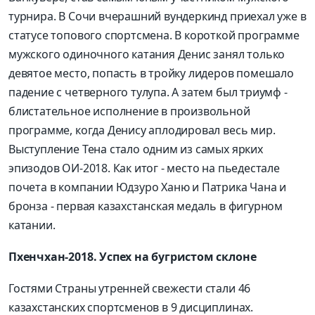
турнира. В Сочи вчерашний вундеркинд приехал уже в
статусе топового спортсмена. В короткой программе
мужского одиночного катания Денис занял только
девятое место, попасть в тройку лидеров помешало
падение с четверного тулупа. А затем был триумф -
блистательное исполнение в произвольной
программе, когда Денису аплодировал весь мир.
Выступление Тена стало одним из самых ярких
эпизодов ОИ-2018. Как итог - место на пьедестале
почета в компании Юдзуро Ханю и Патрика Чана и
бронза - первая казахстанская медаль в фигурном
катании.
Пхенчхан-2018. Успех на бугристом склоне
Гостями Страны утренней свежести стали 46
казахстанских спортсменов в 9 дисциплинах.