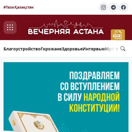
#Таза Қазақстан
Благоустройство
Горожане
Здоровье
Интервью
Мультимед