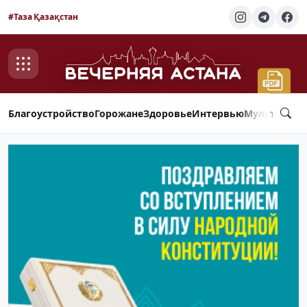
#Таза Қазақстан
Благоустройство
Горожане
Здоровье
Интервью
Мультимед