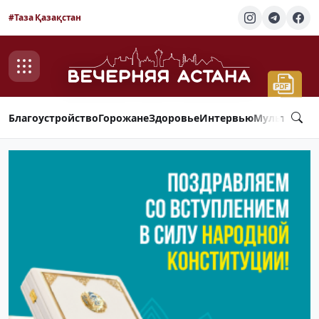
#Таза Қазақстан
Благоустройство
Горожане
Здоровье
Интервью
Мультимед