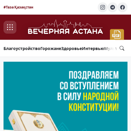
#Таза Қазақстан
Благоустройство
Горожане
Здоровье
Интервью
Мультимед