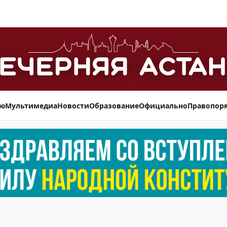
ью
Мультимедиа
Новости
Образование
Официально
Правопор