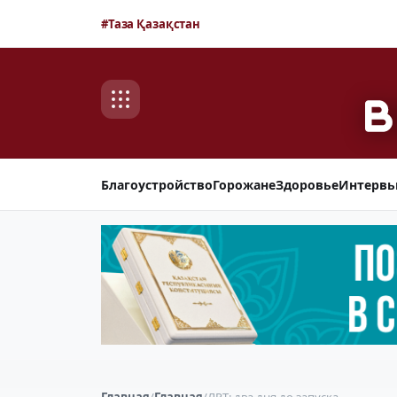
#Таза Қазақстан
Благоустройство
Горожане
Здоровье
Интерв
Главная
/
Главная
/
ЛРТ: два дня до запуска