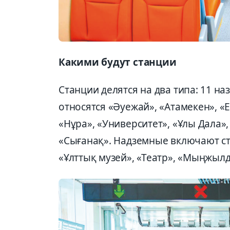
Какими будут станции
Станции делятся на два типа: 11 н
относятся «Әуежай», «Атамекен», «Е
«Нұра», «Университет», «Ұлы Дала»
«Сығанақ». Надземные включают ста
«Ұлттық музей», «Театр», «Мыңжылд