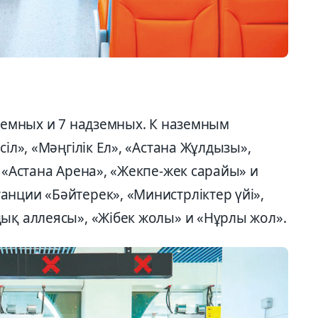
аземных и 7 надземных. К наземным
сіл», «Мәңгілік Ел», «Астана Жұлдызы»,
, «Астана Арена», «Жекпе-жек сарайы» и
нции «Бәйтерек», «Министрліктер үйі»,
ық аллеясы», «Жібек жолы» и «Нұрлы жол».