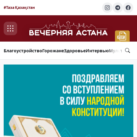
#Таза Қазақстан
Благоустройство
Горожане
Здоровье
Интервью
Мультимед