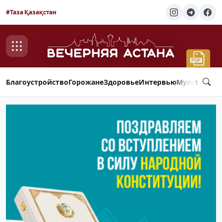
#Таза Қазақстан
Благоустройство
Горожане
Здоровье
Интервью
Мультимед