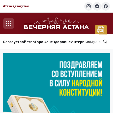
#Таза Қазақстан
Благоустройство
Горожане
Здоровье
Интервью
Мультимед