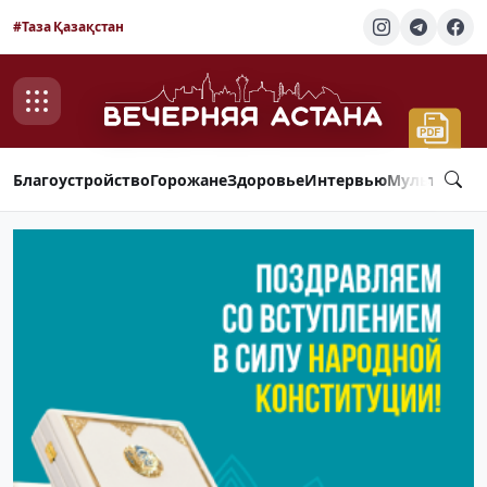
#Таза Қазақстан
Благоустройство
Горожане
Здоровье
Интервью
Мультимед