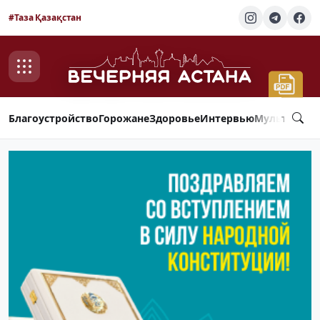
#Таза Қазақстан
Благоустройство
Горожане
Здоровье
Интервью
Мультимед