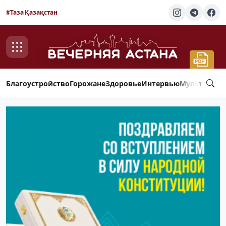
#Таза Қазақстан
Благоустройство
Горожане
Здоровье
Интервью
Мультимед