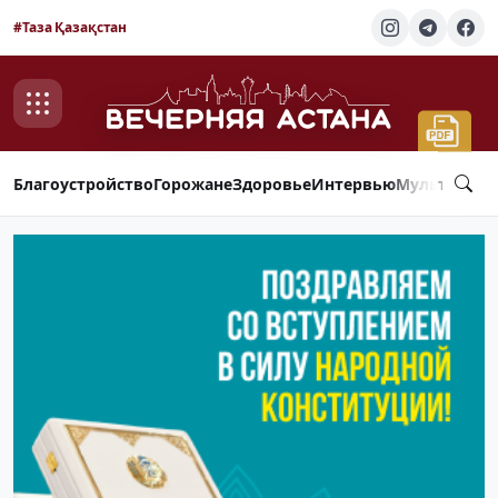
#Таза Қазақстан
Благоустройство
Горожане
Здоровье
Интервью
Мультимед