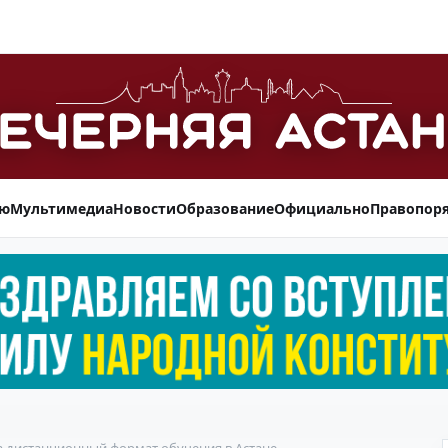
ью
Мультимедиа
Новости
Образование
Официально
Правопор
на дистанционный формат обучения в Астане