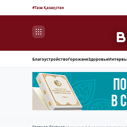
#Таза Қазақстан
Благоустройство
Горожане
Здоровье
Интерв
Главная
/
Главная
/
Учащихся 0-8 классов перевели 