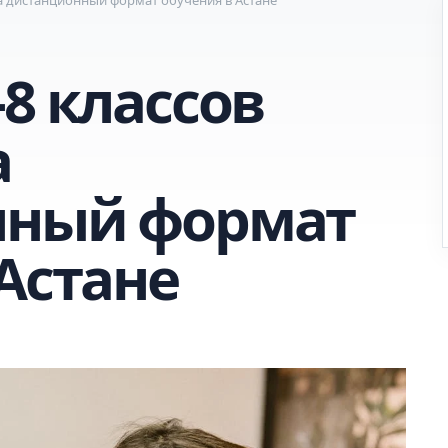
8 классов
а
нный формат
Астане