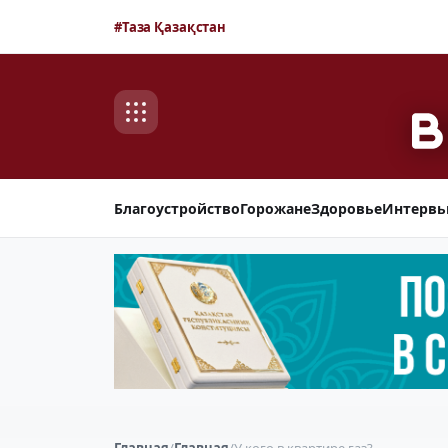
#Таза Қазақстан
Благоустройство
Горожане
Здоровье
Интерв
Главная
/
Главная
/
У кого в квартире газ?