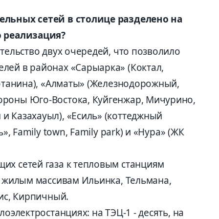
ельных сетей в столице разделено на
о реализация?
ительство двух очередей, что позволило
лей в районах «Сарыарка» (Коктал,
Потанина), «Алматы» (Железнодорожный,
ороны Юго-Востока, Куйгенжар, Мичурино,
и Казахауыл), «Есиль» (коттеджный
», Family town, Family park) и «Нура» (ЖК
их сетей газа к тепловым станциям
и жилым массивам Ильинка, Тельмана,
рис, Кирпичный.
лоэлектростанциях: на ТЭЦ-1 - десять, на