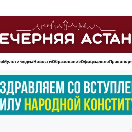
ью
Мультимедиа
Новости
Образование
Официально
Правопор