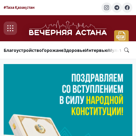
#Таза Қазақстан
Благоустройство
Горожане
Здоровье
Интервью
Мультимед