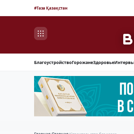
#Таза Қазақстан
Благоустройство
Горожане
Здоровье
Интерв
Главная
/
Главная
/
Строительство без хаоса