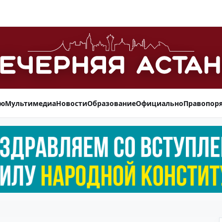
ью
Мультимедиа
Новости
Образование
Официально
Правопор