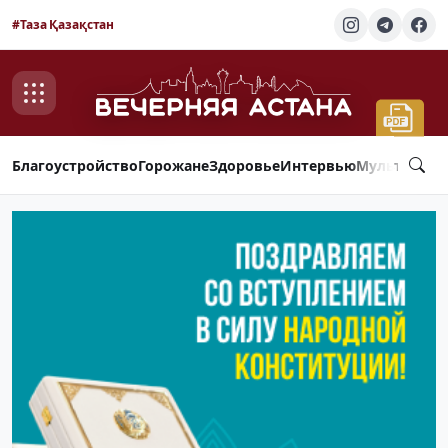
#Таза Қазақстан
Благоустройство
Горожане
Здоровье
Интервью
Мультимед