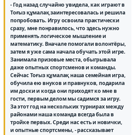
- Год назад случайно увидела, как играют в
Тоғыз құмалақ заинтересовалась и решила
попробовать. Игру освоила практически
сразу, мне понравилось, что здесь нужно
применять логическое мышление и
математику. Вначале помогали волонтёры,
затем я уже сама начала обучать этой игре.
Занимала призовые места, обыгрывала
даже опытных спортсменов и команды.
Сейчас Тоғыз құмалақ наша семейная игра,
обучила ею внуков и правнуков, подарила
им доски и когда они приходят ко мне в
гости, первым делом мы садимся за игру.
За этот год на нескольких турнирах между
районами наша команда всегда была в
тройке первых. Среди нас есть и новички,
и опытные спортсмены, - рассказывает