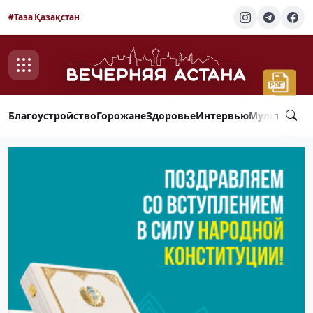
#Таза Қазақстан
Благоустройство
Горожане
Здоровье
Интервью
Мультимед