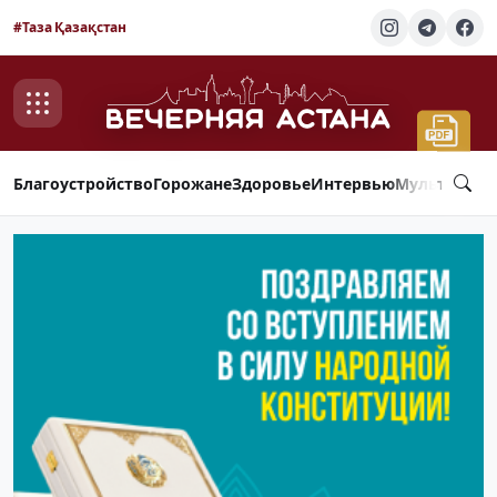
#Таза Қазақстан
Благоустройство
Горожане
Здоровье
Интервью
Мультимед