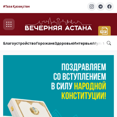
#Таза Қазақстан
Благоустройство
Горожане
Здоровье
Интервью
Мультимед