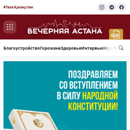
#Таза Қазақстан
Благоустройство
Горожане
Здоровье
Интервью
Мультимед