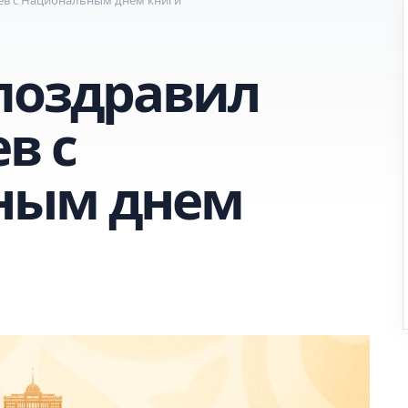
поздравил
в с
ным днем