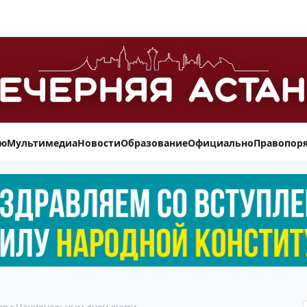
ью
Мультимедиа
Новости
Образование
Официально
Правопор
ев с Национальным днем книги