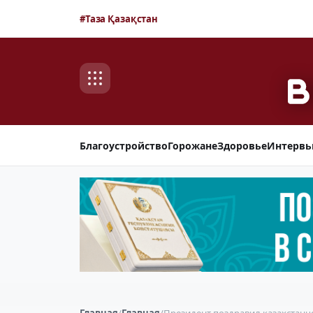
#Таза Қазақстан
Благоустройство
Горожане
Здоровье
Интерв
Главная
/
Главная
/
Президент поздравил казахстанц