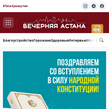
#Таза Қазақстан
Благоустройство
Горожане
Здоровье
Интервью
Мультимед