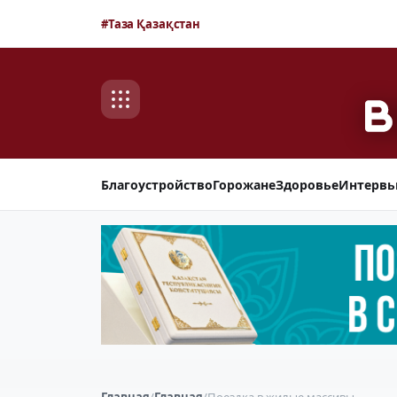
#Таза Қазақстан
Благоустройство
Горожане
Здоровье
Интерв
Главная
/
Главная
/
Поездка в жилые массивы