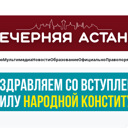
ью
Мультимедиа
Новости
Образование
Официально
Правопор