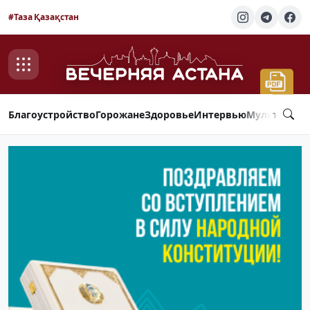
#Таза Қазақстан
Благоустройство
Горожане
Здоровье
Интервью
Мультимед