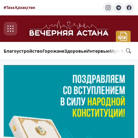
#Таза Қазақстан
Благоустройство
Горожане
Здоровье
Интервью
Мультимед