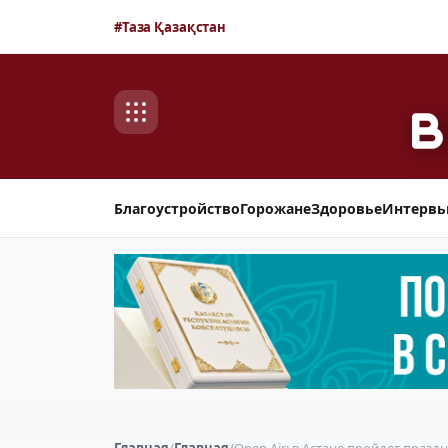
#Таза Қазақстан
Благоустройство
Горожане
Здоровье
Интерв
Главная
/
Главная
/
Open Air: в Астане пройдет праз