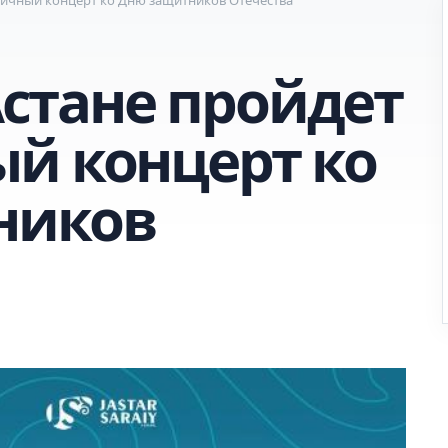
 Астане пройдет
й концерт ко
ников