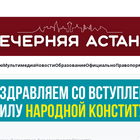
ью
Мультимедиа
Новости
Образование
Официально
Правопор
дничный концерт ко Дню защитников Отечества