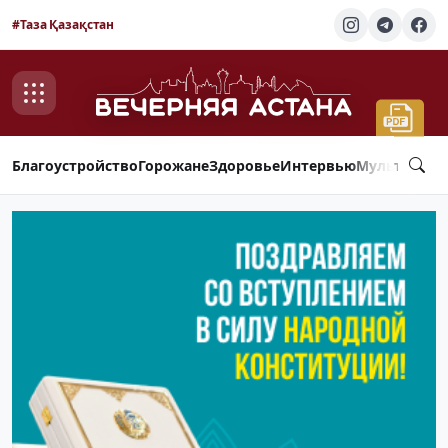
#Таза Қазақстан
Благоустройство
Горожане
Здоровье
Интервью
Мультимед