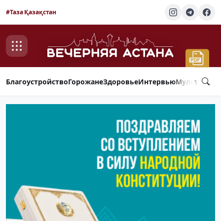
#Таза Қазақстан
Благоустройство
Горожане
Здоровье
Интервью
Мультимед