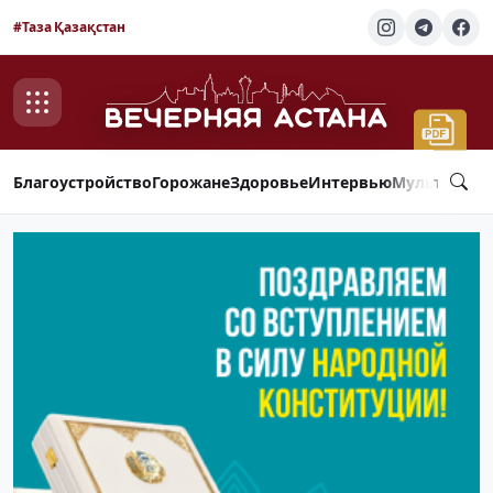
#Таза Қазақстан
Благоустройство
Горожане
Здоровье
Интервью
Мультимед