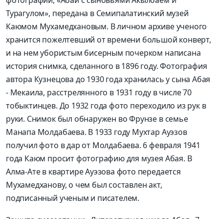
фотографий, «Абай с сыновьями Акылбаем и
Турагулом», передана в Семипалатинский музей
Каюмом Мухамедхановым. В личном архиве ученого
хранится пожелтевший от времени большой конверт,
и на нем убористым бисерным почерком написана
история снимка, сделанного в 1896 году. Фотография
автора Кузнецова до 1930 года хранилась у сына Абая
- Мекаила, расстрелянного в 1931 году в числе 70
тобыктинцев. До 1932 года фото переходило из рук в
руки. Снимок был обнаружен во Фрунзе в семье
Манапа Молдабаева. В 1933 году Мухтар Ауэзов
получил фото в дар от Молдабаева. 6 февраля 1941
года Каюм просит фотографию для музея Абая. В
Алма-Ате в квартире Ауэзова фото передается
Мухамедханову, о чем был составлен акт,
подписанный ученым и писателем.