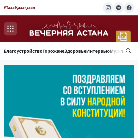
#Таза Қазақстан
Благоустройство
Горожане
Здоровье
Интервью
Мультимед