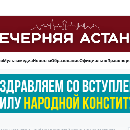
ью
Мультимедиа
Новости
Образование
Официально
Правопор
ории Казахстана – выборы в Курултай назначены на 23 августа