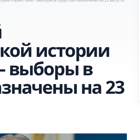
й
кой истории
– выборы в
азначены на 23