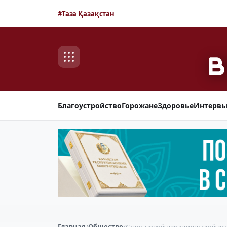
#Таза Қазақстан
Благоустройство
Горожане
Здоровье
Интерв
Главная
/
Общество
/
Старт новой парламентской ист