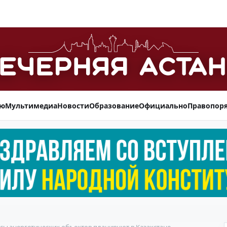
ью
Мультимедиа
Новости
Образование
Официально
Правопор
сы энергетических объектов планируют в Казахстане