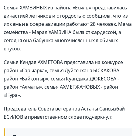
Семья ХАМЗИНЫХ из района «Есиль» представилась
династией летчиков и с гордостью сообщила, что из
их семьи в сфере авиации работают 28 человек. Мама
семейства - Марал ХАМЗИНА была стюардессой, а
сегодня она бабушка многочисленных любимых
внуков.
Семья Кендая АХМЕТОВА представила на конкурсе
район «Сарыарка», семья Дуйсенхана ЫСКАКОВА -
район «Байқоңыр», семья Куандыка ДЮКЕСОВА -
район «Алматы», семья АХМЕТЖАНОВЫХ - район
«Нура».
Председатель Совета ветеранов Астаны Сансызбай
ЕСИЛОВ в приветственном слове подчеркнул: