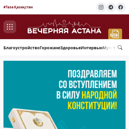
#Таза Қазақстан
Благоустройство
Горожане
Здоровье
Интервью
Мультимед