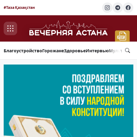
#Таза Қазақстан
Благоустройство
Горожане
Здоровье
Интервью
Мультимед