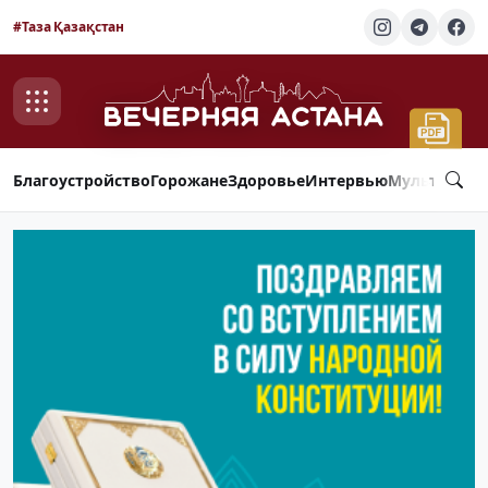
#Таза Қазақстан
Благоустройство
Горожане
Здоровье
Интервью
Мультимед