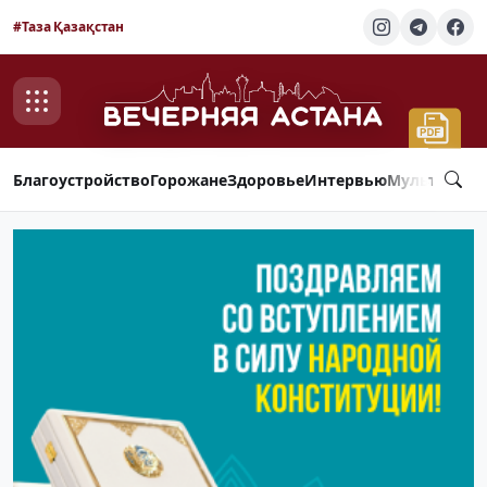
#Таза Қазақстан
Благоустройство
Горожане
Здоровье
Интервью
Мультимед