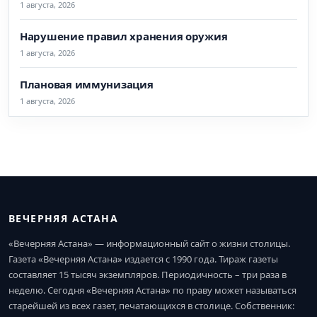
1 августа, 2026
Нарушение правил хранения оружия
1 августа, 2026
Плановая иммунизация
1 августа, 2026
ВЕЧЕРНЯЯ АСТАНА
«Вечерняя Астана» — информационный сайт о жизни столицы.
Газета «Вечерняя Астана» издается с 1990 года. Тираж газеты
составляет 15 тысяч экземпляров. Периодичность – три раза в
неделю. Сегодня «Вечерняя Астана» по праву может называться
старейшей из всех газет, печатающихся в столице. Собственник: